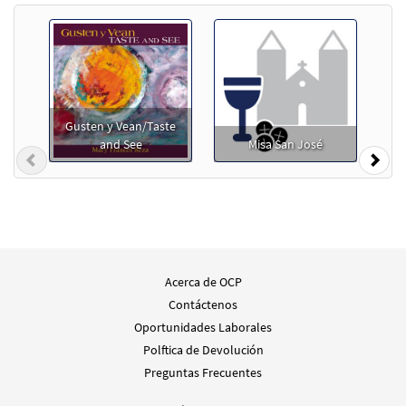
Gusten y Vean/Taste
and See
Misa San José
Previous
Nex
Acerca de OCP
Contáctenos
Oportunidades Laborales
Polftica de Devolución
Preguntas Frecuentes