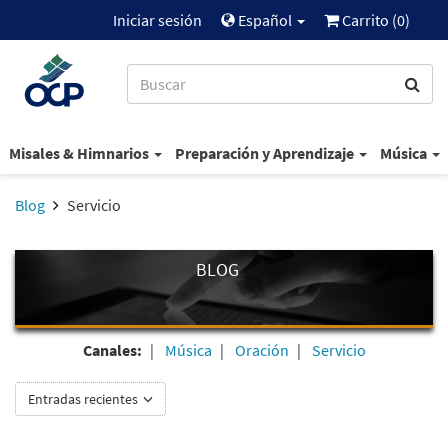
Iniciar sesión
Español
Carrito (
0
)
Misales & Himnarios
Preparación y Aprendizaje
Música
Blog
Servicio
BLOG
Canales:
Música
Oración
Servicio
Entradas recientes