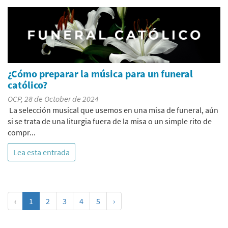
¿Cómo preparar la música para un funeral
católico?
OCP, 28 de October de 2024
La selección musical que usemos en una misa de funeral, aún
si se trata de una liturgia fuera de la misa o un simple rito de
compr...
Lea esta entrada
‹
1
2
3
4
5
›