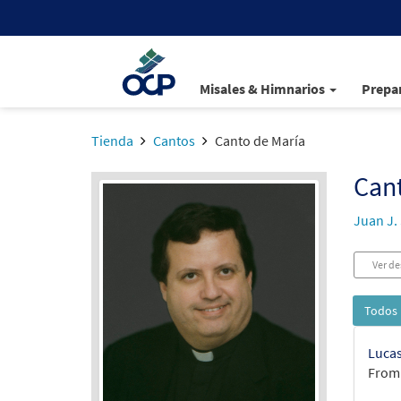
Misales & Himnarios
Prepar
Tienda
Cantos
Canto de María
Cant
Juan J.
Ver de
Todos 
Lucas
From: