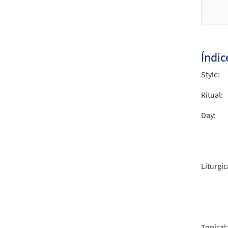
Canti
from
$
3.15
Índic
Style:
Canto
from 
Ritual:
$
2.75
Day:
Canti
from
Liturgic
$
2.75
Lucas
Topical: