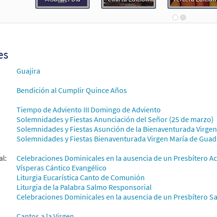
co Evangelico: Canto de Maria [Acompañamiento Teclado - Descarg
 Spanish Missal Accompaniment Books
30105926
DIGITAL
Agregar al carrito
es
Guajira
 de María [Acompañamiento Guitarra - Descargue]
Muestr
Unidos en Cristo
Bendición al Cumplir Quince Años
93810
DIGITAL
Agregar al carrito
Tiempo de Adviento III Domingo de Adviento
Solemnidades y Fiestas Anunciación del Señor (25 de marzo)
Solemnidades y Fiestas Asunción de la Bienaventurada Virgen 
co Evangelico: Canto de Maria [Acompañamiento Guitarra - Descar
Solemnidades y Fiestas Bienaventurada Virgen María de Guad
 Spanish Missal Accompaniment Books
al:
Celebraciones Dominicales en la ausencia de un Presbítero A
30105927
DIGITAL
Agregar al carrito
Vísperas Cántico Evangélico
Liturgia Eucarística Canto de Comunión
Liturgia de la Palabra Salmo Responsorial
Celebraciones Dominicales en la ausencia de un Presbítero Sa
 1: Canto de María [Letra y Acordes – Descargue]
Muestra
Cantos a la Virgen