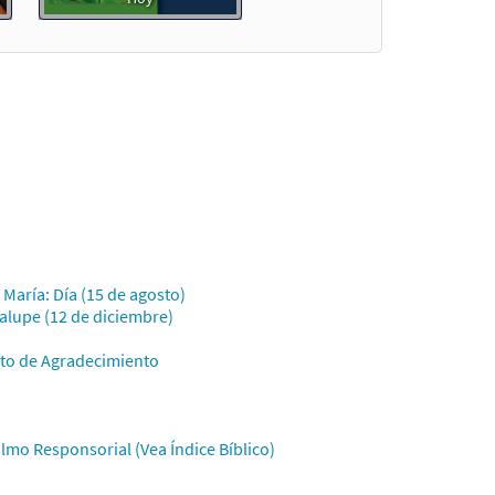
ue]
Muestra
a
María: Día (15 de agosto)
gue]
Muestra
alupe (12 de diciembre)
cto de Agradecimiento
lmo Responsorial (Vea Índice Bíblico)