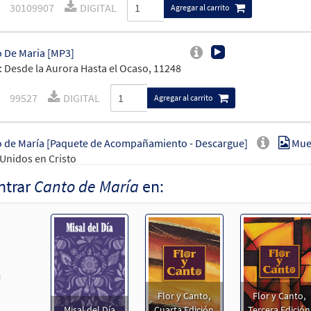
30109907
DIGITAL
Agregar al carrito
 De Maria [MP3]
 Desde la Aurora Hasta el Ocaso, 11248
99527
DIGITAL
Agregar al carrito
 de María [Paquete de Acompañamiento - Descargue]
Mue
Unidos en Cristo
ntrar
Canto de María
en:
93811
DIGITAL
Agregar al carrito
 de María [Acompañamiento Teclado - Descargue]
Muestr
Unidos en Cristo
revious
93809
DIGITAL
Agregar al carrito
Flor y Canto,
Flor y Canto,
Misal del Día
Cuarta Edición
Tercera Edición