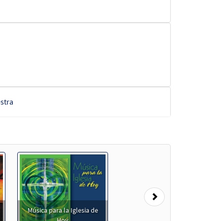
stra
a
Next
Música para la Iglesia de
Hoy