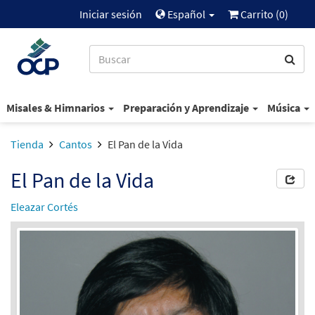
Iniciar sesión
Español
Carrito (
0
)
Misales & Himnarios
Preparación y Aprendizaje
Música
Tienda
Cantos
El Pan de la Vida
El Pan de la Vida
Eleazar Cortés