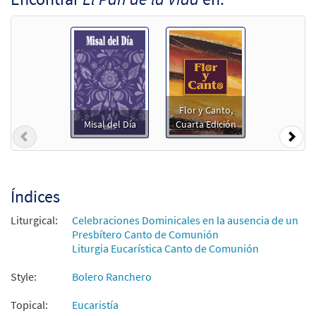
El Pan de la Vida [Acompañamiento
Muestra
Guitarra - Descargue]
from Unidos en Cristo
$
2.75
30107860
DIGITAL
Agregar al carrito
Flor y Canto,
Misal del Día
Cuarta Edición
Previous
Nex
El Pan de la Vida [Letra y Acordes –
Muestra
Descargue]
$
2.15
30153183
DIGITAL
Índices
Agregar al carrito
Liturgical:
Celebraciones Dominicales en la ausencia de un
Presbítero Canto de Comunión
El Pan de la Vida [Letra y Acordes –
Liturgia Eucarística Canto de Comunión
Muestra
Descargue]
Style:
Bolero Ranchero
from Flor y Canto tercera edición
$
2.15
30112500
DIGITAL
Topical:
Eucaristía