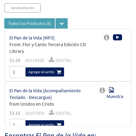
Ver descripción
Todos los Productos
(5)
El Pan de la Vida [MP3]
From: Flor y Canto Tercera Edición CD
Library
$
1.29
30114920
DIGITAL
Agregar al carrito
El Pan de la Vida [Acompañamiento
Muestra
Teclado - Descargue]
from Unidos en Cristo
$
3.15
30107859
DIGITAL
Agregar al carrito
Encontrar
El Pan de la Vida
en: