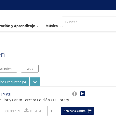
ación y Aprendizaje
Música
en
scripción
Letra
los Productos
(5)
 [MP3]
 Flor y Canto Tercera Edición CD Library
30109719
DIGITAL
Agregar al carrito