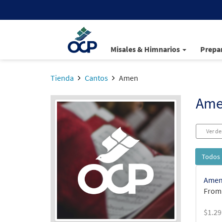
Misales & Himnarios
Prepar
Tienda
Cantos
Amen
Am
Ver de
Todos 
Amen
From:
$
1.29