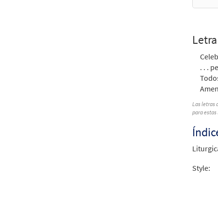
Letra
Celeb
. . .
Todos
Amen
Las letras 
para estas 
Índic
Liturgic
Style: