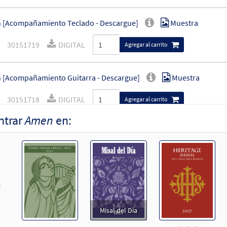
 [Acompañamiento Teclado - Descargue]
Muestra
30151719
DIGITAL
Agregar al carrito
[Acompañamiento Guitarra - Descargue]
Muestra
30151718
DIGITAL
Agregar al carrito
ntrar
Amen
en:
[Letra y Acordes – Descargue]
Muestra
30152489
DIGITAL
Agregar al carrito
revious
[Letra y Acordes – Descargue]
Muestra
Flor y Canto tercera edición
Misal del Día
30112006
DIGITAL
Agregar al carrito