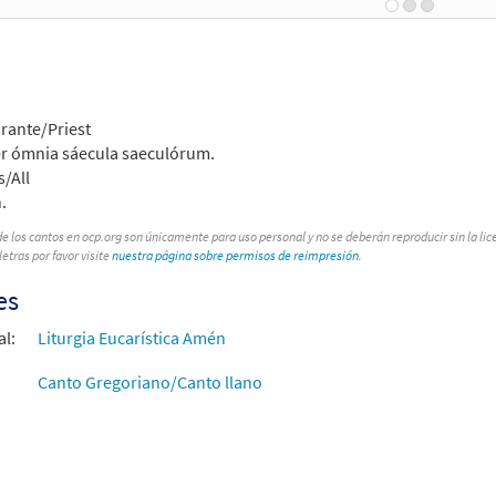
rante/Priest
 per ómnia sáecula saeculórum.
/All
.
de los cantos en ocp.org son únicamente para uso personal y no se deberán reproducir sin la l
letras por favor visite
nuestra página sobre permisos de reimpresión
.
es
al:
Liturgia Eucarística Amén
Canto Gregoriano/Canto llano