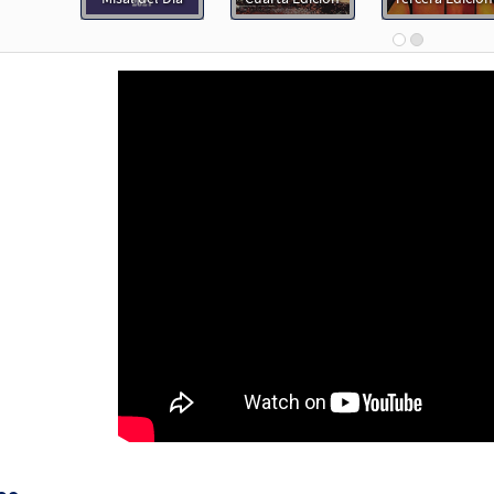
Flor y Canto tercera edición
30112621
DIGITAL
Agregar al carrito