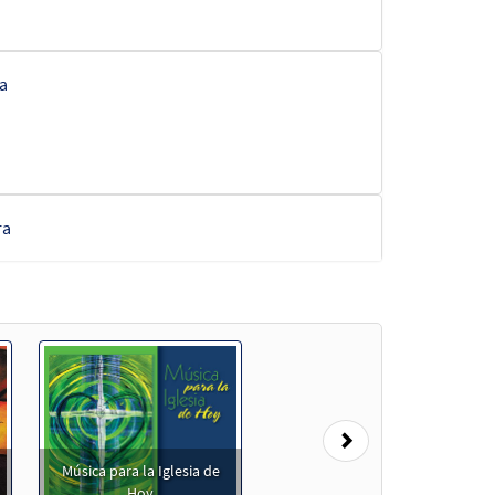
a
ra
Next
Música para la Iglesia de
Hoy