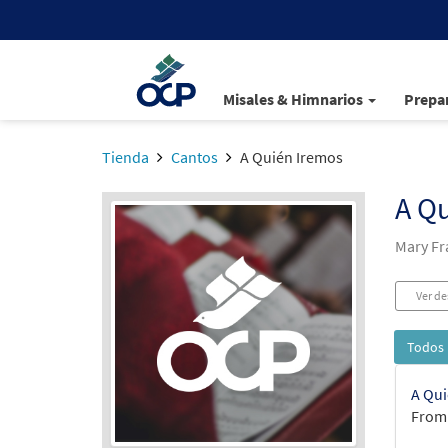
Misales & Himnarios
Prepar
Tienda
Cantos
A Quién Iremos
A Q
Mary Fr
Ver de
Todos 
A Qui
From: