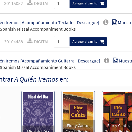
30115052
DIGITAL
Agregar al carrito
én Iremos [Acompañamiento Teclado - Descargue]
Muestr
 Spanish Missal Accompaniment Books
30104488
DIGITAL
Agregar al carrito
én Iremos [Acompañamiento Guitarra - Descargue]
Muest
 Spanish Missal Accompaniment Books
ntrar
A Quién Iremos
en:
30104489
DIGITAL
Agregar al carrito
én Iremos [Letra y Acordes – Descargue]
Muestra
30153315
DIGITAL
Agregar al carrito
revious
Flor y Canto,
Flor y Canto,
én Iremos [Letra y Acordes – Descargue]
Muestra
Misal del Día
Cuarta Edición
Tercera Edición