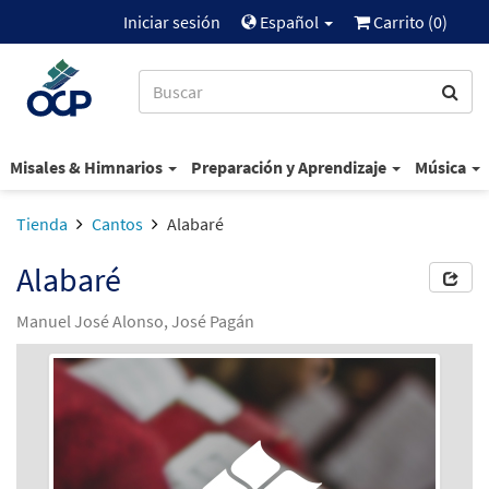
Iniciar sesión
Español
Carrito (
0
)
Misales & Himnarios
Preparación y Aprendizaje
Música
Tienda
Cantos
Alabaré
Alabaré
Manuel José Alonso, José Pagán