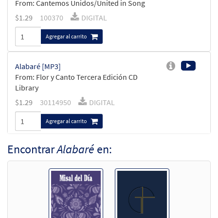
From: Cantemos Unidos/United in Song
$
1.29
100370
DIGITAL
Agregar al carrito
Alabaré [MP3]
From: Flor y Canto Tercera Edición CD
Library
$
1.29
30114950
DIGITAL
Agregar al carrito
Encontrar
Alabaré
en:
Alabaré/O Come and Sing [Partitura]
$
3.50
12192
ENVÍO
Cant Min
Llame para ordenar
Alabaré/O Come and Sing [Partitura -