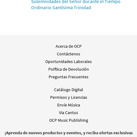
Solemnidades del Señor durante el Tiempo
Agregar al carrito
Ordinario Santísima Trinidad
Alabaré / O Come and Sing
Muestra
[Acompañamiento Guitarra - Descargue]
from Unidos en Cristo
$
2.75
30107892
DIGITAL
Acerca de OCP
Contáctenos
Agregar al carrito
Oportunidades Laborales
Polftica de Devolución
Alabaré [Acompañamiento Guitarra -
Preguntas Frecuentes
Muestra
Descargue]
from Spanish Missal Accompaniment
Catálogo Digital
Books
Permisos y Licencias
$
2.75
30104509
DIGITAL
Envíe Música
Via Cantus
Agregar al carrito
OCP Music Publishing
¡Aprenda de nuevos productos y eventos, y reciba ofertas exclusivas
Alabaré [Letra y Acordes – Descargue]
Muestra