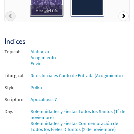
Muestra
Descargue]
Misal del Día
$
3.50
87101
DIGITAL
Cant Min
Previous
Nex
Agregar al carrito
Índices
Alabaré / O Come and Sing
Muestra
[Acompañamiento Teclado - Descargue]
Topical:
Alabanza
from Unidos en Cristo
Acogimiento
Envío
$
3.15
30107891
DIGITAL
Liturgical:
Ritos Iniciales Canto de Entrada (Acogimiento)
Agregar al carrito
Style:
Polka
Alabaré [Acompañamiento Teclado -
Scripture:
Apocalipsis 7
Muestra
Descargue]
from Spanish Missal Accompaniment
Day:
Solemnidades y Fiestas Todos los Santos (1º de
Books
noviembre)
Solemnidades y Fiestas Conmemoración de
$
3.15
30104508
DIGITAL
Todos los Fieles Difuntos (2 de noviembre)