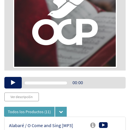
Audio
00:00
Player
Ver descripción
Todos los Productos
(11)
Alabaré / O Come and Sing [MP3]