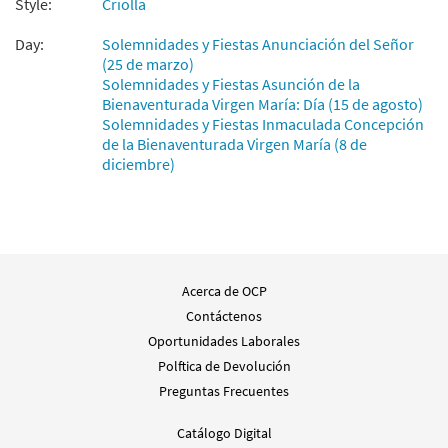
Style:
Criolla
Agregar al carrito
Day:
Solemnidades y Fiestas Anunciación del Señor
(25 de marzo)
Solemnidades y Fiestas Asunción de la
Dios Te Salve, María [Acompañamiento
Bienaventurada Virgen María: Día (15 de agosto)
Muestra
Teclado - Descargue]
Solemnidades y Fiestas Inmaculada Concepción
from Spanish Missal Accompaniment
de la Bienaventurada Virgen María (8 de
Books
diciembre)
$
3.15
30104817
DIGITAL
Agregar al carrito
Dios Te Salve, María [Acompañamiento
Acerca de OCP
Muestra
Guitarra - Descargue]
Contáctenos
from Spanish Missal Accompaniment
Oportunidades Laborales
Books
Polftica de Devolución
$
2.75
30104818
DIGITAL
Preguntas Frecuentes
Agregar al carrito
Catálogo Digital