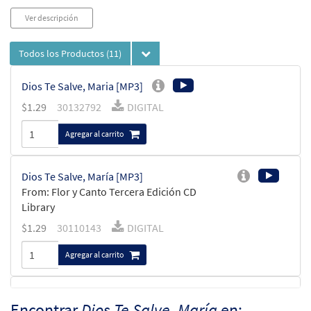
Ver descripción
Todos los Productos
(11)
Dios Te Salve, Maria [MP3]
$
1.29
30132792
DIGITAL
Agregar al carrito
Dios Te Salve, María [MP3]
From: Flor y Canto Tercera Edición CD
Library
$
1.29
30110143
DIGITAL
Agregar al carrito
Dios Te Salve Maria [MP3]
Encontrar
Dios Te Salve, María
en: