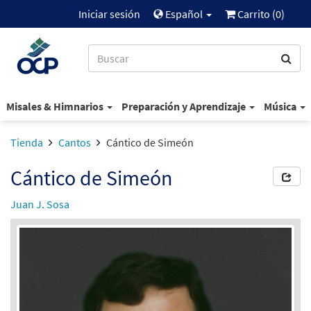
Iniciar sesión
Español
Carrito (
0
)
Misales & Himnarios
Preparación y Aprendizaje
Música
Tienda
Cantos
Cántico de Simeón
Cántico de Simeón
Juan J. Sosa