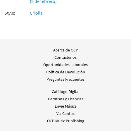
(2 de febrero)
Agregar al carrito
Style:
Criolla
Cántico de Simeón [Letra y Acordes –
Muestra
Descargue]
from Flor y Canto tercera edición
$
2.15
30112519
Acerca de OCP
DIGITAL
Contáctenos
Agregar al carrito
Oportunidades Laborales
Polftica de Devolución
Lucas 2: Cantico de Simeon [Coral –
Preguntas Frecuentes
Muestra
Descargue]
Catálogo Digital
From Alabanza Coral
Permisos y Licencias
$
2.05
30132040
DIGITAL
Envíe Música
Agregar al carrito
Via Cantus
OCP Music Publishing