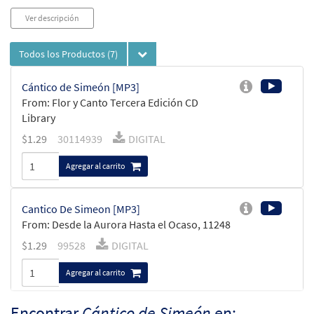
Ver descripción
Todos los Productos
(7)
Cántico de Simeón [MP3]
From: Flor y Canto Tercera Edición CD
Library
$
1.29
30114939
DIGITAL
Agregar al carrito
Cantico De Simeon [MP3]
From: Desde la Aurora Hasta el Ocaso, 11248
$
1.29
99528
DIGITAL
Agregar al carrito
Encontrar
Cántico de Simeón
en: