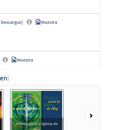
 Descargue]
Muestra
Muestra
en:
scargue]
Muestra
Next
Música para la Iglesia de
Hoy