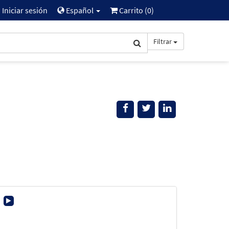
Iniciar sesión
Español
Carrito (
0
)
Filtrar
d