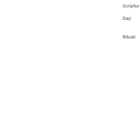
$
2.15
Scriptu
Day:
Ritual: