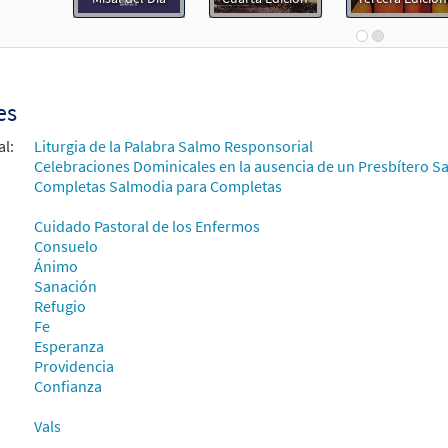
 90: Acompáñame, Señor [Acompañamiento Guitarra - Descargue]
 Spanish Missal Accompaniment Books
30105794
DIGITAL
Agregar al carrito
es
al:
Liturgia de la Palabra Salmo Responsorial
áñame, Señor/Be with Me, O Lord [Acompañamiento Guitarra - D
Celebraciones Dominicales en la ausencia de un Presbítero Sa
Unidos en Cristo
Completas Salmodia para Completas
93854
DIGITAL
Agregar al carrito
Cuidado Pastoral de los Enfermos
Consuelo
Ánimo
 90: Acompáñame, Señor/Psalm 91: Be with Me, O Lord [Letra y Ac
Sanación
Refugio
30152789
DIGITAL
Agregar al carrito
Fe
Esperanza
Providencia
 90: Acompáñame, Señor/Psalm 91: Be with Me, O Lord [Letra y Ac
Confianza
Flor y Canto tercera edición
Vals