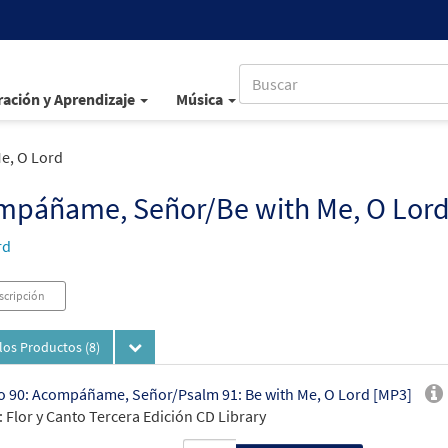
ación y Aprendizaje
Música
e, O Lord
mpáñame, Señor/Be with Me, O Lor
rd
scripción
los Productos
(8)
 90: Acompáñame, Señor/Psalm 91: Be with Me, O Lord [MP3]
 Flor y Canto Tercera Edición CD Library