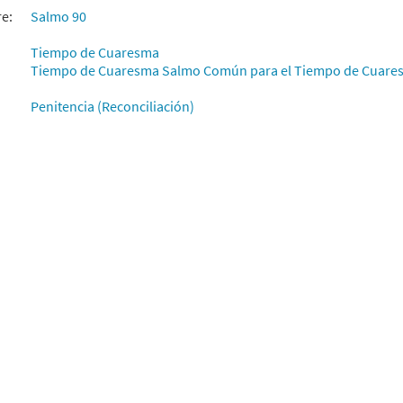
30112112
DIGITAL
Agregar al carrito
re:
Salmo 90
Tiempo de Cuaresma
Tiempo de Cuaresma Salmo Común para el Tiempo de Cuare
Penitencia (Reconciliación)