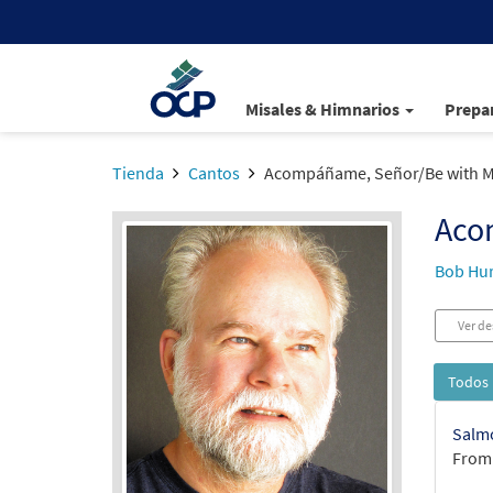
Misales & Himnarios
Prepar
Tienda
Cantos
Acompáñame, Señor/Be with M
Aco
Bob Hu
Ver de
Todos 
Salmo
From: