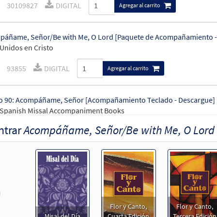
30109827
DIGITAL
Agregar al carrito
áñame, Señor/Be with Me, O Lord [Paquete de Acompañamiento -
Unidos en Cristo
93855
DIGITAL
Agregar al carrito
o 90: Acompáñame, Señor [Acompañamiento Teclado - Descargue]
 Spanish Missal Accompaniment Books
ntrar
Acompáñame, Señor/Be with Me, O Lord
30105793
DIGITAL
Agregar al carrito
áñame, Señor/Be with Me, O Lord [Acompañamiento Teclado - De
Unidos en Cristo
revious
93853
DIGITAL
Agregar al carrito
Flor y Canto,
Flor y Canto,
Misal del Día
Cuarta Edición
Tercera Edición