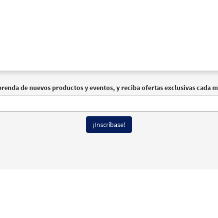
prenda de nuevos productos y eventos, y reciba ofertas exclusivas cada m
erechos reservados
Términos de Uso
|
Política de Privacidad
|
Declaración de