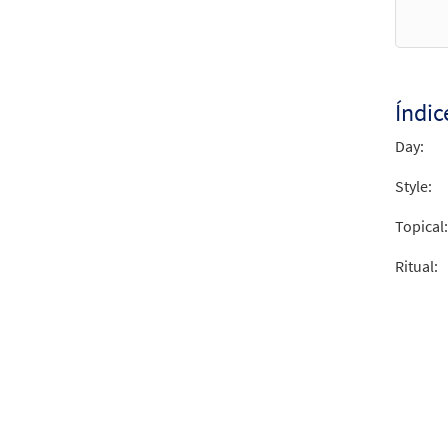
from 
$
2.15
Índic
Day:
Style:
Topical:
Ritual: