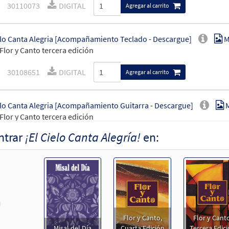
30110073
DIGITAL
Agregar al carrito
elo Canta Alegria [Acompañamiento Teclado - Descargue]
M
Flor y Canto tercera edición
30108651
DIGITAL
Agregar al carrito
elo Canta Alegria [Acompañamiento Guitarra - Descargue]
Flor y Canto tercera edición
ntrar
¡El Cielo Canta Alegría!
en:
30108652
DIGITAL
Agregar al carrito
ielo Canta Alegría! [Letra y Acordes – Descargue]
Muestra
30152976
DIGITAL
Agregar al carrito
revious
Flor y Canto,
Flor y Canto
ielo Canta Alegria! [Letra y Acordes – Descargue]
Muestra
Misal del Día
Cuarta Edición
Tercera Edic