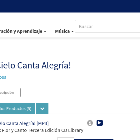
ación y Aprendizaje
Música
Cielo Canta Alegría!
osa
scripción
los Productos
(5)
ielo Canta Alegría! [MP3]
 Flor y Canto Tercera Edición CD Library