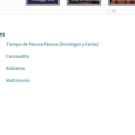
Flor y Canto tercera edición
30112287
DIGITAL
Agregar al carrito
es
Tiempo de Pascua Pascua (Domingos y Ferias)
Carnavalito
Alabanza
Matrimonio