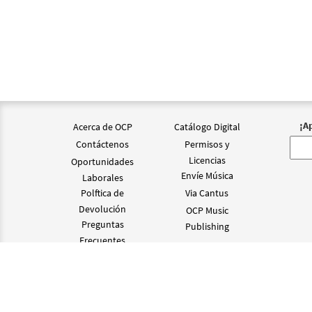
¡A
Acerca de OCP
Catálogo Digital
Contáctenos
Permisos y
Licencias
Oportunidades
Envíe Música
Laborales
Polftica de
Via Cantus
Devolución
OCP Music
Preguntas
Publishing
Frecuentes
©2024 OCP D