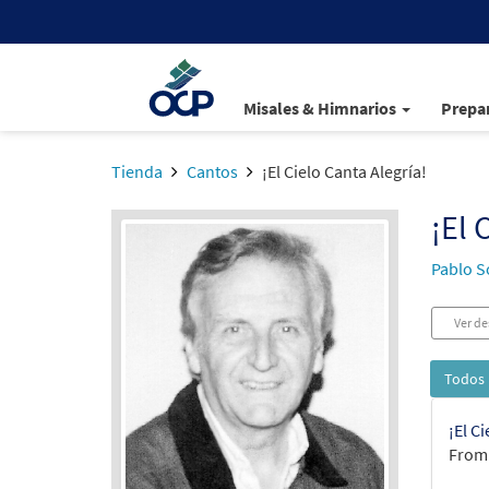
Misales & Himnarios
Prepar
Tienda
Cantos
¡El Cielo Canta Alegría!
¡El 
Pablo S
Ver de
Todos 
¡El C
From: