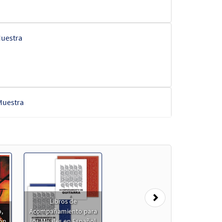
uestra
Muestra
Next
Libros de
,
Acompañamiento para
ión
los Misales en Español