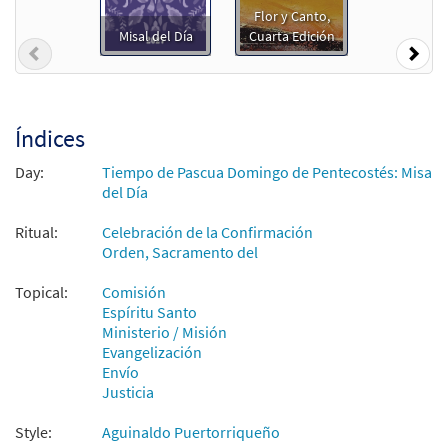
$
2.75
30104830
DIGITAL
Flor y Canto,
Misal del Día
Cuarta Edición
Agregar al carrito
Previous
Nex
El Espíritu de Dios [Letra y Acordes –
Muestra
Descargue]
Índices
$
2.15
30153296
DIGITAL
Day:
Tiempo de Pascua Domingo de Pentecostés: Misa
del Día
Agregar al carrito
Ritual:
Celebración de la Confirmación
Orden, Sacramento del
El Espíritu de Dios [Letra y Acordes –
Muestra
Descargue]
Topical:
Comisión
from Flor y Canto tercera edición
Espíritu Santo
$
2.15
30112593
DIGITAL
Ministerio / Misión
Evangelización
Agregar al carrito
Envío
Justicia
Style:
Aguinaldo Puertorriqueño