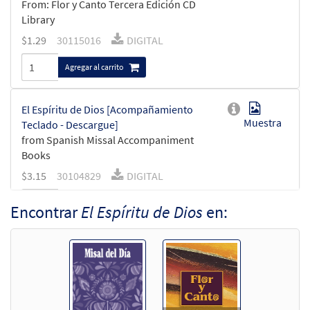
From: Flor y Canto Tercera Edición CD
Library
$
1.29
30115016
DIGITAL
Agregar al carrito
El Espíritu de Dios [Acompañamiento
Muestra
Teclado - Descargue]
from Spanish Missal Accompaniment
Books
$
3.15
30104829
DIGITAL
Agregar al carrito
Encontrar
El Espíritu de Dios
en:
El Espíritu de Dios [Acompañamiento
Muestra
Guitarra - Descargue]
from Spanish Missal Accompaniment
Books