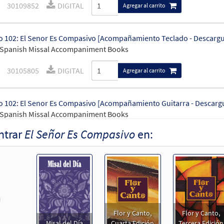
30109852
DIGITAL
Agregar al carrito
 102: El Senor Es Compasivo [Acompañamiento Teclado - Descarg
 Spanish Missal Accompaniment Books
30105805
DIGITAL
Agregar al carrito
 102: El Senor Es Compasivo [Acompañamiento Guitarra - Descarg
 Spanish Missal Accompaniment Books
ntrar
El Señor Es Compasivo
en:
30105806
DIGITAL
Agregar al carrito
 102: El Señor Es Compasivo [Letra y Acordes – Descargue]
30152803
DIGITAL
Agregar al carrito
revious
Flor y Canto,
Flor y Canto,
 102: El Señor Es Compasivo [Letra y Acordes – Descargue]
Misal del Día
Cuarta Edición
Tercera Edición