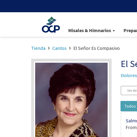
Misales & Himnarios
Prepar
Tienda
Cantos
El Señor Es Compasivo
El 
Dolores
Ver de
Todos 
Salmo
From: