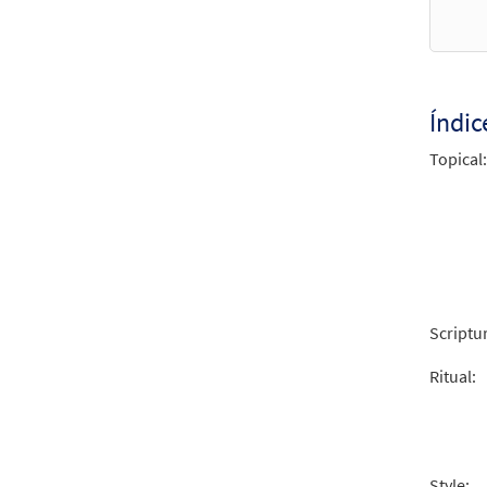
from 
$
2.15
Índic
Salmo
Topical:
From 
$
2.05
Scriptu
Ritual:
Style: