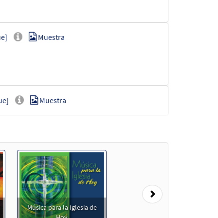
ue]
Muestra
ue]
Muestra
Muestra
Next
Música para la Iglesia de
Muestra
Hoy