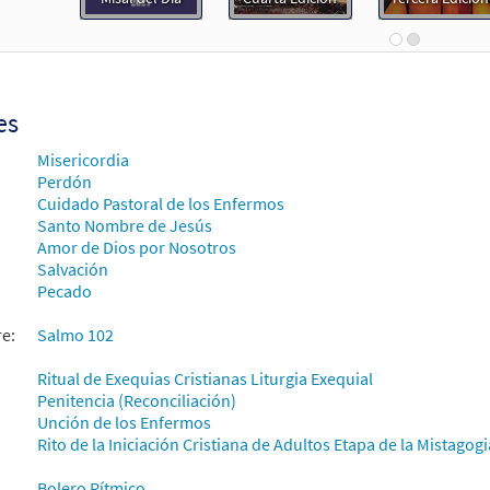
Flor y Canto tercera edición
30112126
DIGITAL
Agregar al carrito
es
 102: El Senor Es Compasivo [Coral – Descargue]
Muestra
Misericordia
Alabanza Coral
Perdón
Cuidado Pastoral de los Enfermos
30132126
DIGITAL
Agregar al carrito
Santo Nombre de Jesús
Amor de Dios por Nosotros
Salvación
Pecado
re:
Salmo 102
Ritual de Exequias Cristianas Liturgia Exequial
Penitencia (Reconciliación)
Unción de los Enfermos
Rito de la Iniciación Cristiana de Adultos Etapa de la Mistagogi
Bolero Rítmico