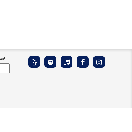
stra
a
es!
a
 Accesibilidad