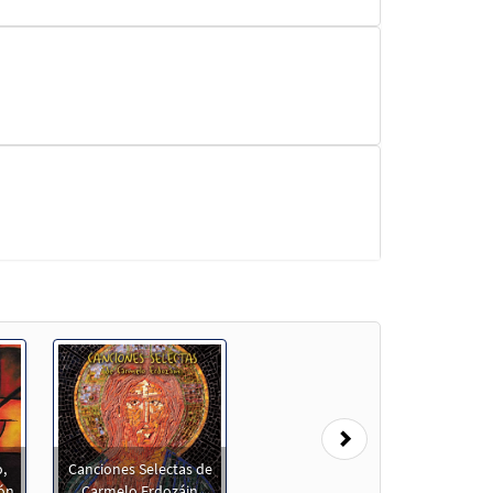
Next
,
Canciones Selectas de
ión
Carmelo Erdozáin