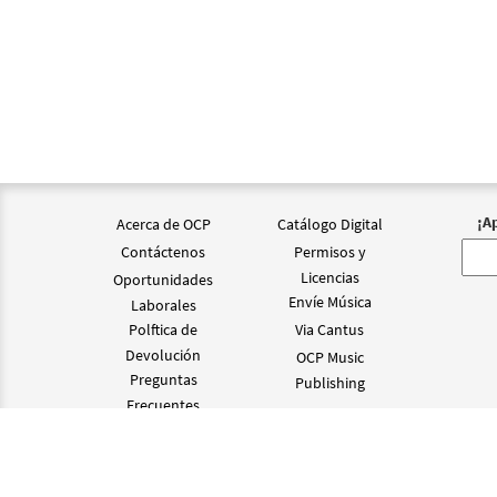
Creo 
from 
$
1.95
Creo 
from 
¡A
Acerca de OCP
Catálogo Digital
Contáctenos
Permisos y
$
2.75
Licencias
Oportunidades
Envíe Música
Laborales
Polftica de
Via Cantus
Creo 
Devolución
OCP Music
from
Preguntas
Publishing
Frecuentes
$
2.75
©2024 OCP D
Creo 