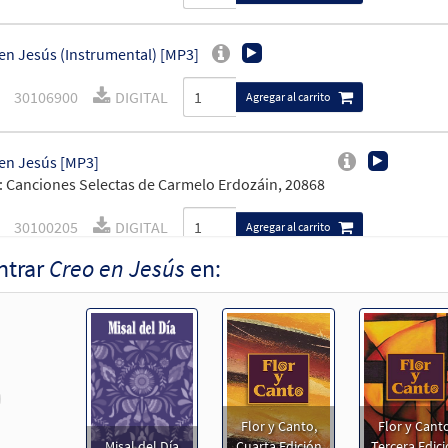
en Jesús (Instrumental) [MP3]
30106900
DIGITAL
Agregar al carrito
en Jesús [MP3]
 Canciones Selectas de Carmelo Erdozáin, 20868
30100205
DIGITAL
Agregar al carrito
ntrar
Creo en Jesús
en:
en Jesús [MP3]
 Flor y Canto Tercera Edición CD Library
30114968
DIGITAL
Agregar al carrito
revious
en Jesús [MP3]
Flor y Canto,
Flor y Canto
Jovenes de Hoy
Misal del Día
Cuarta Edición
Tercera Edic