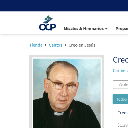
Misales & Himnarios
Prepar
Tienda
Cantos
Creo en Jesús
Creo
Carmelo
Ver de
Todos 
Creo 
$
1.29