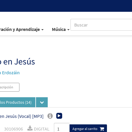
ación y Aprendizaje
Música
 en Jesús
 Erdozáin
scripción
los Productos
(14)
en Jesús (Vocal) [MP3]
30106906
DIGITAL
Agregar al carrito