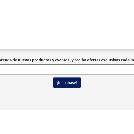
en Jesús [Acompañamiento Instrumento - Descargue]
Mue
Canciones Selectas de Caremlo Erdozáin
30101150
DIGITAL
Agregar al carrito
en Jesús [Acompañamiento Guitarra - Descargue]
Muestr
Canciones Selectas de Caremlo Erdozáin
prenda de nuevos productos y eventos, y reciba ofertas exclusivas cada m
30101149
DIGITAL
Agregar al carrito
en Jesús [Acompañamiento Guitarra - Descargue]
Muestr
 Spanish Missal Accompaniment Books
30104569
DIGITAL
Agregar al carrito
erechos reservados
Términos de Uso
|
Política de Privacidad
|
Declaración de
en Jesús [Letra y Acordes – Descargue]
Muestra