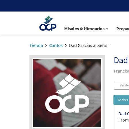
Misales & Himnarios
Prepar
Tienda
Cantos
Dad Gracias al Señor
Dad 
Francis
Ver de
Todos 
Dad G
From: