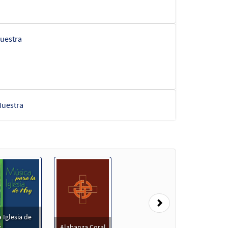
uestra
uestra
Next
 Iglesia de
y
Alabanza Coral