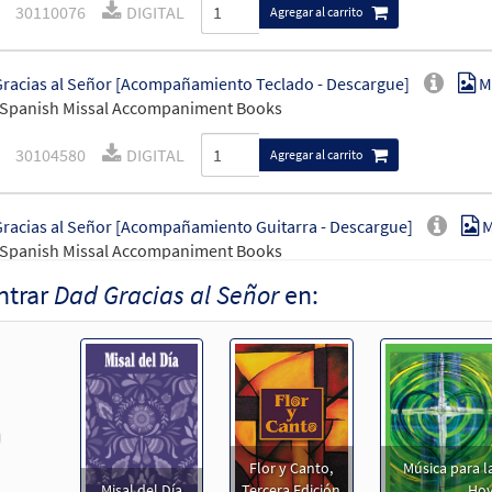
30110076
DIGITAL
Agregar al carrito
racias al Señor [Acompañamiento Teclado - Descargue]
M
 Spanish Missal Accompaniment Books
30104580
DIGITAL
Agregar al carrito
racias al Señor [Acompañamiento Guitarra - Descargue]
M
 Spanish Missal Accompaniment Books
ntrar
Dad Gracias al Señor
en:
30104581
DIGITAL
Agregar al carrito
racias al Señor [Letra y Acordes – Descargue]
Muestra
Flor y Canto tercera edición
revious
30112267
DIGITAL
Agregar al carrito
Flor y Canto,
Música para la
Misal del Día
Tercera Edición
Ho