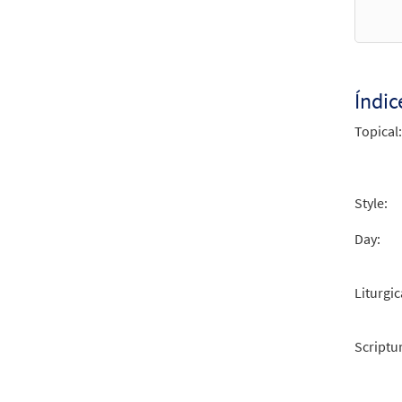
Dad G
From 
$
2.05
Índic
Topical:
Style:
Day:
Liturgic
Scriptu