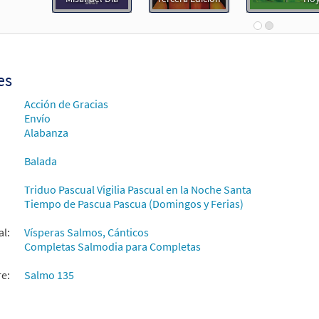
racias al Senor [Coral – Descargue]
Muestra
Alabanza Coral
30131937
DIGITAL
Agregar al carrito
es
Acción de Gracias
Envío
Alabanza
Balada
Triduo Pascual Vigilia Pascual en la Noche Santa
Tiempo de Pascua Pascua (Domingos y Ferias)
al:
Vísperas Salmos, Cánticos
Completas Salmodia para Completas
re:
Salmo 135