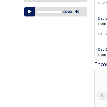
$
1.29
Audio
00:00
Player
Use
Dad G
Up/Down
from
Arrow
keys
$
3.15
to
increase
or
Dad G
decrease
from
volume.
Enco
$
2.75
Dad G
from 
P
$
2.15