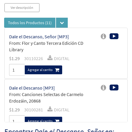
Ver descripción
Todos los Productos
(11)
Dale el Descanso, Señor [MP3]
From: Flor y Canto Tercera Edición CD
Library
$
1.29
30110226
DIGITAL
Agregar al carrito
Dale el Descanso [MP3]
From: Canciones Selectas de Carmelo
Erdozáin, 20868
$
1.29
30100281
DIGITAL
Agregar al carrito
Encontrar
Dale el Descanso, Señor
en: