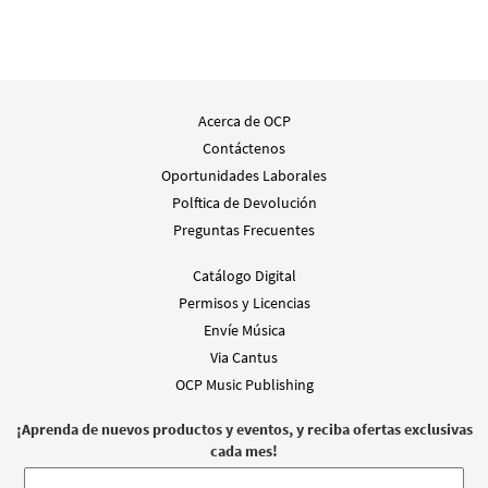
from Spanish Missal Accompaniment
Books
$
3.15
30104582
DIGITAL
Agregar al carrito
Acerca de OCP
Contáctenos
Oportunidades Laborales
Dale el Descanso, Señor [Acompañamiento
Muestra
Instrumento - Descargue]
Polftica de Devolución
from Canciones Selectas de Caremlo
Preguntas Frecuentes
Erdozáin
Catálogo Digital
$
1.95
30101167
DIGITAL
Permisos y Licencias
Agregar al carrito
Envíe Música
Via Cantus
OCP Music Publishing
Dale el Descanso, Señor [Acompañamiento
Muestra
Guitarra - Descargue]
¡Aprenda de nuevos productos y eventos, y reciba ofertas exclusivas
from Canciones Selectas de Caremlo
cada mes!
Erdozáin