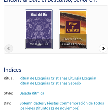
Dale el Descanso, Señor [Paquete de
Muestra
Acompañamiento - Descargue]
from Canciones Selectas de Caremlo
Erdozáin
$
6.25
30101168
DIGITAL
Flor y Canto,
Agregar al carrito
Misal del Día
Cuarta Edición
Previous
Nex
Dale el Descanso, Señor [Acompañamiento
Muestra
Teclado - Descargue]
from Canciones Selectas de Caremlo
Índices
Erdozáin
Ritual:
Ritual de Exequias Cristianas Liturgia Exequial
$
3.15
30101165
DIGITAL
Ritual de Exequias Cristianas Sepelio
Agregar al carrito
Style:
Balada Rítmica
Day:
Solemnidades y Fiestas Conmemoración de Todos
Dale el Descanso, Señor [Acompañamiento
los Fieles Difuntos (2 de noviembre)
Muestra
Teclado - Descargue]