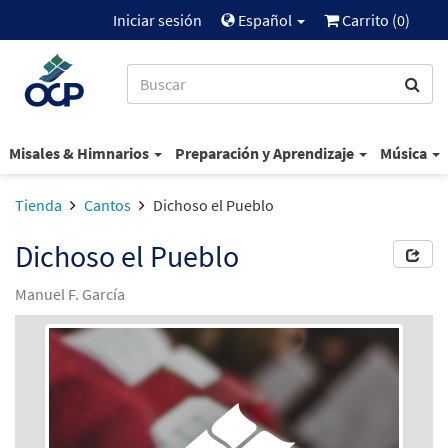
Iniciar sesión
Español
Carrito (
0
)
Misales & Himnarios
Preparación y Aprendizaje
Música
Tienda
Cantos
Dichoso el Pueblo
Dichoso el Pueblo
Manuel F. García