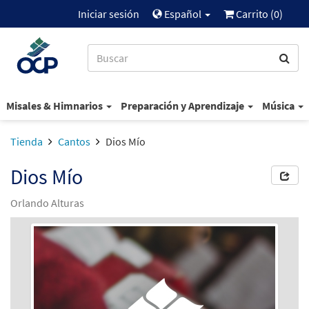
Iniciar sesión
Español
Carrito (
0
)
Misales & Himnarios
Preparación y Aprendizaje
Música
Tienda
Cantos
Dios Mío
Dios Mío
Orlando Alturas