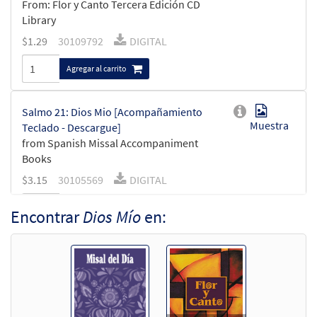
From: Flor y Canto Tercera Edición CD
Library
$
1.29
30109792
DIGITAL
Agregar al carrito
Salmo 21: Dios Mio [Acompañamiento
Muestra
Teclado - Descargue]
from Spanish Missal Accompaniment
Books
$
3.15
30105569
DIGITAL
Agregar al carrito
Encontrar
Dios Mío
en:
Salmo 21: Dios Mio [Acompañamiento
Muestra
Guitarra - Descargue]
from Spanish Missal Accompaniment
Books