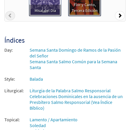
$
2.75
30105570
DIGITAL
Flor y Canto,
Misal del Día
Tercera Edición
Agregar al carrito
Previous
Nex
Salmo 21: Dios Mío [Letra y Acordes –
Muestra
Descargue]
Índices
from Flor y Canto tercera edición
Day:
Semana Santa Domingo de Ramos de la Pasión
$
2.15
30112070
DIGITAL
del Señor
Semana Santa Salmo Común para la Semana
Agregar al carrito
Santa
Style:
Balada
Liturgical:
Liturgia de la Palabra Salmo Responsorial
Celebraciones Dominicales en la ausencia de un
Presbítero Salmo Responsorial (Vea Índice
Bíblico)
Topical:
Lamento / Apartamiento
Soledad