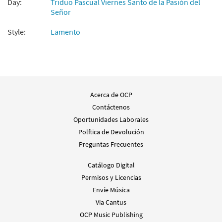
Day:
Triduo Pascual Viernes Santo de la Pasión del
Señor
Agregar al carrito
Style:
Lamento
Dolorosa [Letra y Acordes – Descargue]
Muestra
from Flor y Canto tercera edición
$
2.15
30112343
DIGITAL
Agregar al carrito
Acerca de OCP
Contáctenos
Oportunidades Laborales
Dolorosa [Coral – Descargue]
Muestra
Polftica de Devolución
From Alabanza Coral
Preguntas Frecuentes
$
2.05
30131953
DIGITAL
Catálogo Digital
Agregar al carrito
Permisos y Licencias
Envíe Música
Via Cantus
OCP Music Publishing