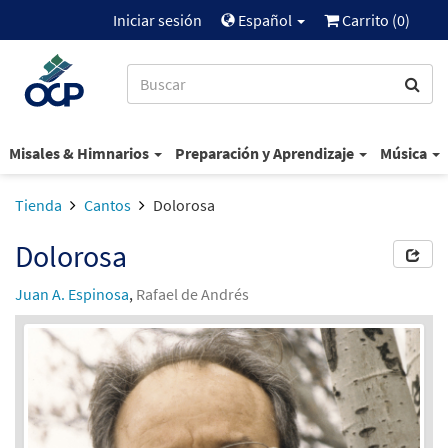
Iniciar sesión
Español
Carrito (
0
)
Misales & Himnarios
Preparación y Aprendizaje
Música
Tienda
Cantos
Dolorosa
Dolorosa
Juan A. Espinosa
,
Rafael de Andrés