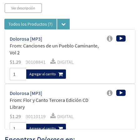
Ver descripción
Todos los Productos
(7)
Dolorosa [MP3]
From: Canciones de un Pueblo Caminante,
Vol 2
$
1.29
30108841
DIGITAL
Agregar al carrito
Dolorosa [MP3]
From: Flor y Canto Tercera Edición CD
Library
$
1.29
30110119
DIGITAL
Agregar al carrito
Encontrar
Dolorosa
en: