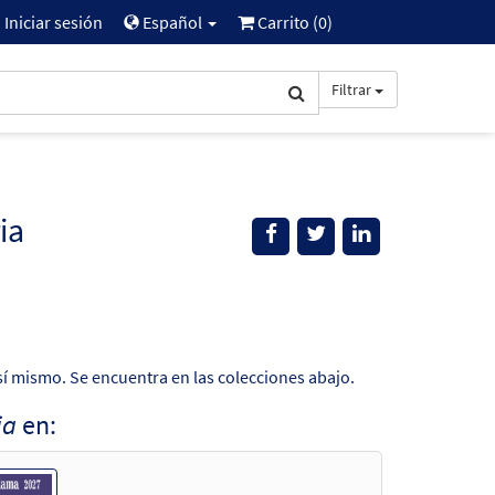
Iniciar sesión
Español
Carrito (
0
)
Filtrar
ia
sí mismo. Se encuentra en las colecciones abajo.
ia
en: