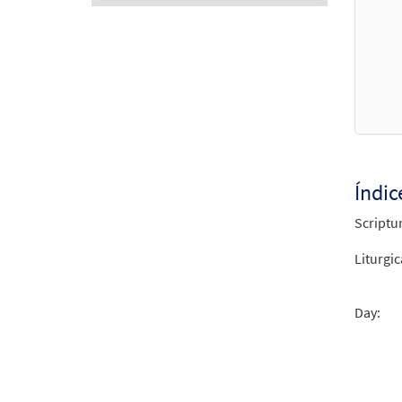
Audio
Player
Índic
Scriptu
Liturgic
Day: