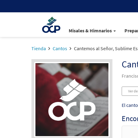
Misales & Himnarios
Prepar
Tienda
Cantos
Cantemos al Señor, Sublime Es 
Cant
Francis
Ver de
El cant
Enco