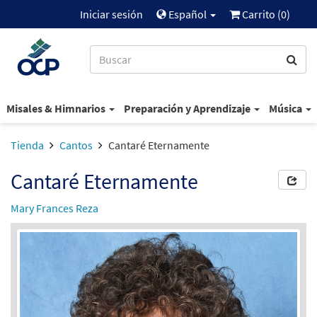
Iniciar sesión
Español
Carrito (
0
)
Misales & Himnarios
Preparación y Aprendizaje
Música
Tienda
Cantos
Cantaré Eternamente
Cantaré Eternamente
Mary Frances Reza