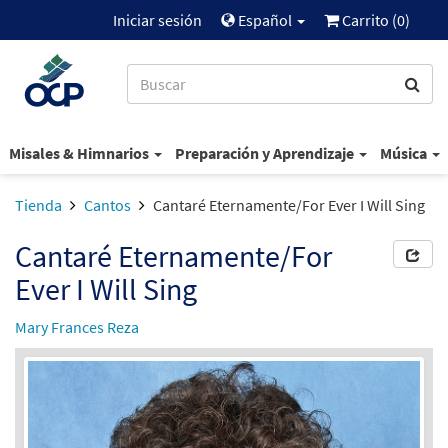
Iniciar sesión
Español
Carrito (
0
)
Misales & Himnarios
Preparación y Aprendizaje
Música
Tienda
Cantos
Cantaré Eternamente/For Ever I Will Sing
Cantaré Eternamente/For
Ever I Will Sing
Mary Frances Reza