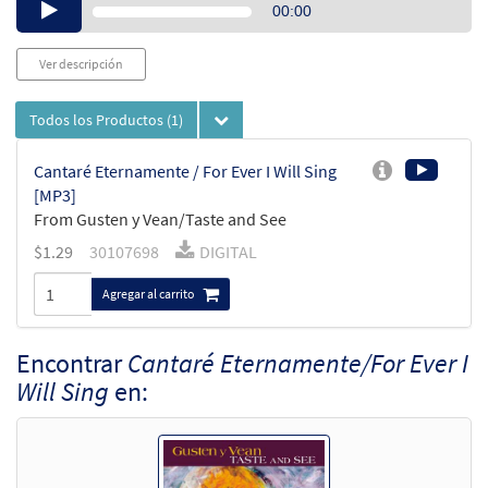
Audio
00:00
Player
Ver descripción
Todos los Productos
(1)
Cantaré Eternamente / For Ever I Will Sing
[MP3]
From Gusten y Vean/Taste and See
$
1.29
30107698
DIGITAL
Agregar al carrito
Encontrar
Cantaré Eternamente/For Ever I
Will Sing
en: