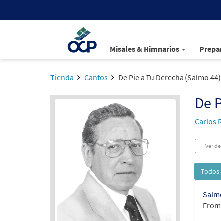
Misales & Himnarios
Prepar
Tienda
Cantos
De Pie a Tu Derecha (Salmo 44)
De P
Carlos 
Ver de
Todos 
Salmo
From: