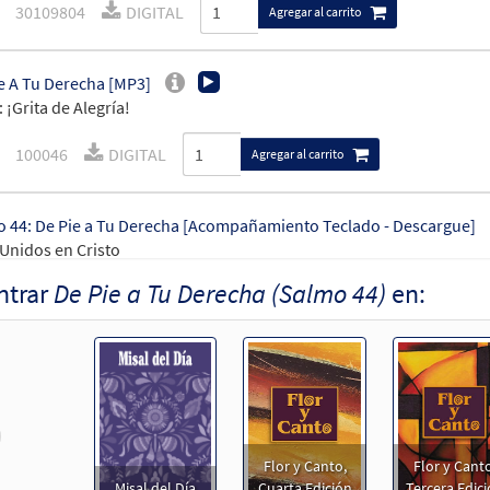
30109804
DIGITAL
Agregar al carrito
e A Tu Derecha [MP3]
 ¡Grita de Alegría!
100046
DIGITAL
Agregar al carrito
 44: De Pie a Tu Derecha [Acompañamiento Teclado - Descargue]
Unidos en Cristo
ntrar
De Pie a Tu Derecha (Salmo 44)
en:
30107829
DIGITAL
Agregar al carrito
 44: De Pie a Tu Derecha [Acompañamiento Guitarra - Descargue]
Unidos en Cristo
revious
30107830
DIGITAL
Agregar al carrito
Flor y Canto,
Flor y Canto
Misal del Día
Cuarta Edición
Tercera Edic