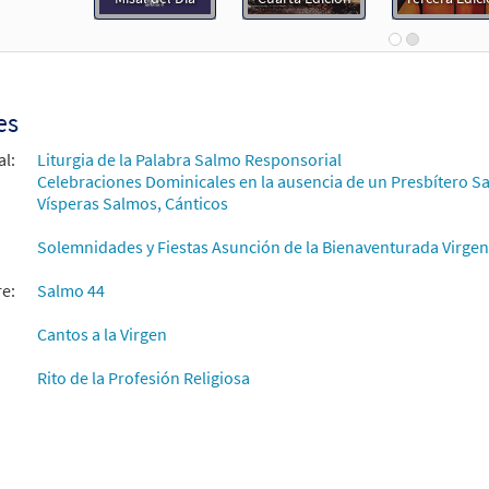
 44: De Pie a Tu Derecha [Letra y Acordes – Descargue]
Mu
30152774
DIGITAL
Agregar al carrito
es
 44: De Pie a Tu Derecha [Letra y Acordes – Descargue]
Mu
al:
Liturgia de la Palabra Salmo Responsorial
Flor y Canto tercera edición
Celebraciones Dominicales en la ausencia de un Presbítero Sa
Vísperas Salmos, Cánticos
30112094
DIGITAL
Agregar al carrito
Solemnidades y Fiestas Asunción de la Bienaventurada Virgen 
e a Tu Derecha (Salmo 44) [Partitura]
re:
Salmo 44
70408
ENVÍO
Llame para ordenar
Cantos a la Virgen
Rito de la Profesión Religiosa