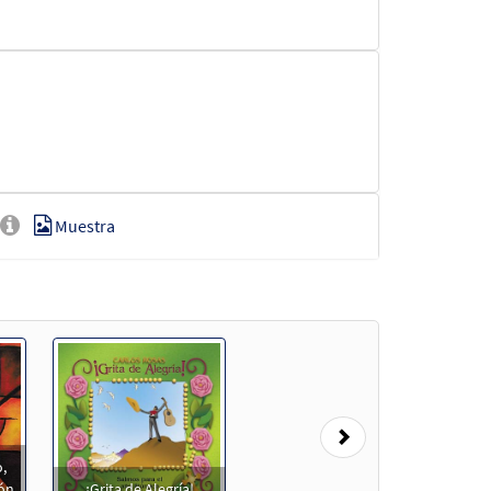
Muestra
Muestra
Next
,
ión
¡Grita de Alegría!