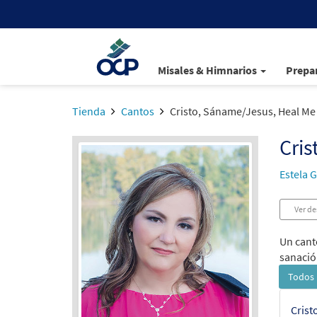
Misales & Himnarios
Prepar
Tienda
Cantos
Cristo, Sáname/Jesus, Heal Me
Cris
Estela 
Ver de
Un cant
sanació
Todos 
Crist