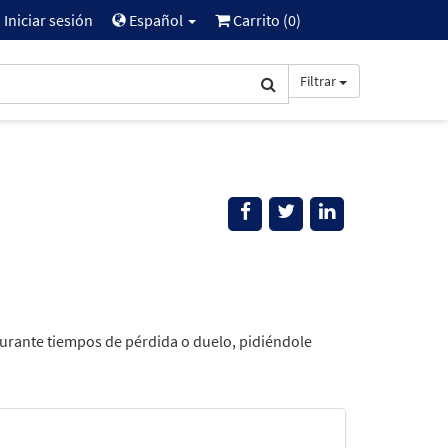
Iniciar sesión
Español
Carrito (
0
)
Filtrar
durante tiempos de pérdida o duelo, pidiéndole