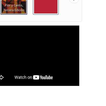
Flor y Canto,
Tercera Edición
e]