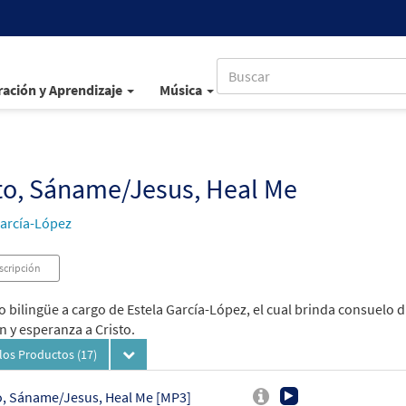
ación y Aprendizaje
Música
to, Sáname/Jesus, Heal Me
García-López
scripción
o bilingüe a cargo de Estela García-López, el cual brinda consuelo 
n y esperanza a Cristo.
los Productos
(17)
o, Sáname/Jesus, Heal Me [MP3]