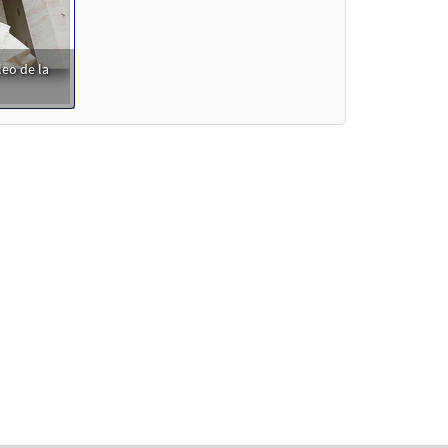
Muestra
leo de la
ra
uestra
uestra