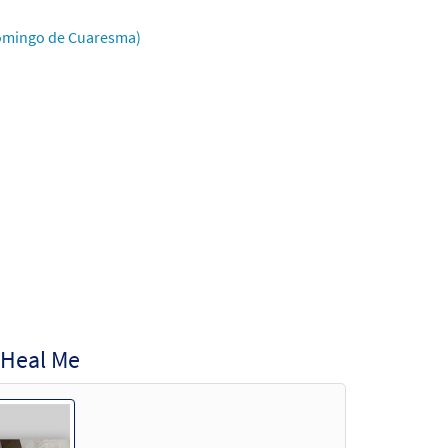
to
I Domingo de Cuaresma)
Muestra
a
Muestra
 Heal Me