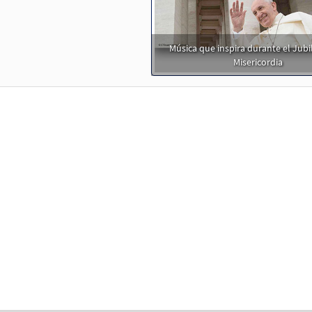
o, Sáname/Jesus, Heal Me [Acompañamiento Guitarra - Descargue]
choral octavo
Música que inspira durante el Jubi
87499
DIGITAL
Agregar al carrito
Misericordia
o, Sáname [Acompañamiento Guitarra - Descargue]
Muest
 Spanish Missal Accompaniment Books
30142134
DIGITAL
Agregar al carrito
o, Sáname/Jesus, Heal Me [Letra y Acordes – Descargue]
M
30153077
DIGITAL
Agregar al carrito
o, Sáname/Jesus, Heal Me [Letra y Acordes – Descargue]
M
Flor y Canto tercera edición
30112405
DIGITAL
Agregar al carrito