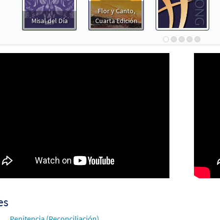
Flor y Canto,
o Saname / Jesus Heal Me [MP3]
Misal del Día
Cuarta Edición
 Primavera con Cristo CD, Vol. 2
100865
DIGITAL
Agregar al carrito
o, Sáname/Jesus, Heal Me [Paquete de Acompañamiento - Descargu
Unidos en Cristo Missal and Accompaniments 2021-2023
30147402
DIGITAL
Agregar al carrito
o, Sáname/Jesus, Heal Me [Partitura]
12762
ENVÍO
Cantidad Minima
Llame para ordenar
es
o, Sáname/Jesus, Heal Me [Partitura - Descargue]
Muestra
Penitencia (Reconciliación)