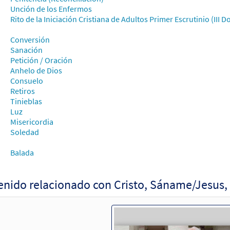
87498
DIGITAL
Cantidad Minima
Agregar al carri
Unción de los Enfermos
Rito de la Iniciación Cristiana de Adultos Primer Escrutinio (II
o, Sáname/Jesus, Heal Me [Acompañamiento Teclado - Descargue]
Conversión
Unidos en Cristo Missal and Accompaniments 2021-2023
Sanación
Petición / Oración
30147436
DIGITAL
Agregar al carrito
Anhelo de Dios
Consuelo
Retiros
Tinieblas
o, Sáname [Acompañamiento Teclado - Descargue]
Muestr
Luz
 Spanish Missal Accompaniment Books
Misericordia
Soledad
30142064
DIGITAL
Agregar al carrito
Balada
o, Sáname/Jesus, Heal Me [Acompañamiento Guitarra - Descargue]
Unidos en Cristo Missal and Accompaniments 2021-2023
nido relacionado con Cristo, Sáname/Jesus,
30147420
DIGITAL
Agregar al carrito