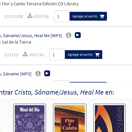
 Flor y Canto Tercera Edición CD Library
30110208
DIGITAL
Agregar al carrito
o, Sáname/Jesus, Heal Me [MP3]
 Sal de la Tierra
101110
DIGITAL
Agregar al carrito
o, Sáname [MP3]
30140305
DIGITAL
Agregar al carrito
ntrar
Cristo, Sáname/Jesus, Heal Me
en:
o, Sáname [MP3]
 Brille Tu Luz, 30102800
30102797
DIGITAL
Agregar al carrito
revious