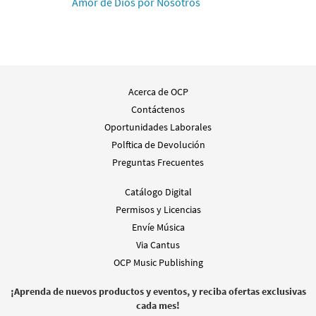
from El Señor Nos Invita
Amor de Dios por Nosotros
$
3.15
89767
DIGITAL
Agregar al carrito
Comemos de Este Pan/We Come to Eat This
Acerca de OCP
Muestra
Bread [Acompañamiento Instrumento -
Contáctenos
Descargue]
Oportunidades Laborales
from El Señor Nos Invita
Polftica de Devolución
$
1.95
96001
DIGITAL
Preguntas Frecuentes
Agregar al carrito
Catálogo Digital
Permisos y Licencias
Envíe Música
Comemos de Este Pan/We Come to Eat This
Muestra
Via Cantus
Bread [Acompañamiento Guitarra -
Descargue]
OCP Music Publishing
from El Señor Nos Invita
¡Aprenda de nuevos productos y eventos, y reciba ofertas exclusivas
$
2.75
89768
DIGITAL
cada mes!