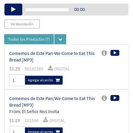
Audio
00:00
Player
Ver descripción
Todos los Productos
(7)
Comemos de Este Pan-We Come to Eat This
Bread [MP3]
$
1.29
30141369
DIGITAL
Agregar al carrito
Comemos de Este Pan/We Come to Eat This
Bread [MP3]
From: El Señor Nos Invita
$
1.29
101590
DIGITAL
Agregar al carrito