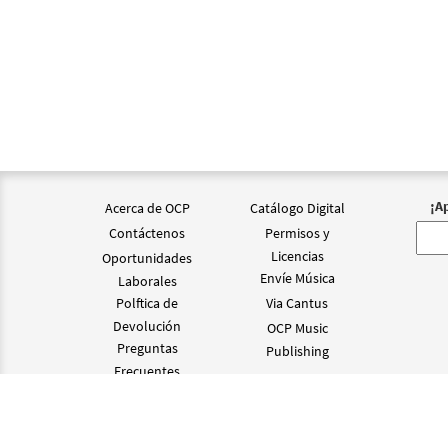
¡A
Acerca de OCP
Catálogo Digital
Contáctenos
Permisos y
Licencias
Oportunidades
Envíe Música
Laborales
Polftica de
Via Cantus
Devolución
OCP Music
Preguntas
Publishing
Frecuentes
©2024 OCP D