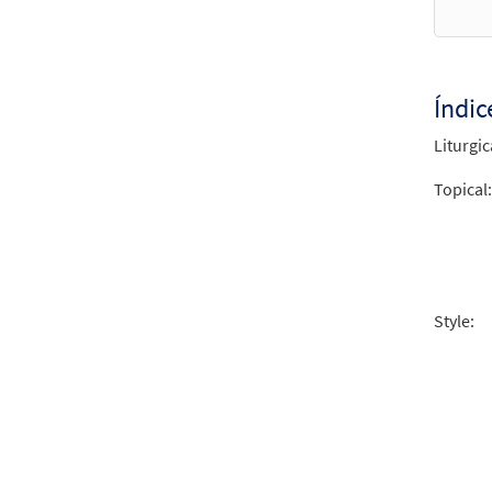
$
1.95
Índic
Alime
Liturgic
$
2.75
Topical:
Style: