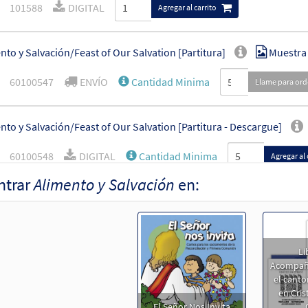
101588
DIGITAL
Agregar al carrito
nto y Salvación/Feast of Our Salvation [Partitura]
Muestra
60100547
ENVÍO
Cantidad Minima
Llame para or
nto y Salvación/Feast of Our Salvation [Partitura - Descargue]
60100548
DIGITAL
Cantidad Minima
Agregar al 
ntrar
Alimento y Salvación
en:
nto y Salvación [Acompañamiento Teclado / Guitarra - Descargue]
El Señor Nos Invita
89763
DIGITAL
Agregar al carrito
Li
Acompañ
el canto
nto y Salvación [Acompañamiento Instrumento - Descargue]
en Cris
El Señor Nos Invita
El Señor Nos Invita