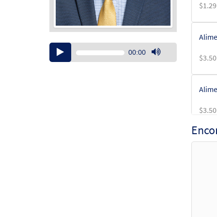
$
1.29
Alime
Audio
00:00
$
3.50
Player
Use
Up/Down
Arrow
Alime
keys
to
$
3.50
increase
or
Enco
decrease
Alime
volume.
from 
$
3.15
Alime
from 