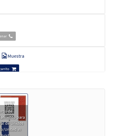
denar
Muestra
carrito
Muestra
bros de
amiento para
ral de Unidos
Muestra
to/United in
Christ