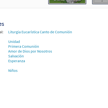
95998
DIGITAL
Agregar al carrito
es
nto y Salvación [Acompañamiento Guitarra - Descargue]
M
al:
Liturgia Eucarística Canto de Comunión
30152169
DIGITAL
Agregar al carrito
Unidad
Primera Comunión
Amor de Dios por Nosotros
Salvación
Esperanza
Niños