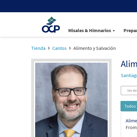
Misales & Himnarios
Prepar
Tienda
Cantos
Alimento y Salvación
Alim
Santiag
Ver de
Todos 
Alime
From: