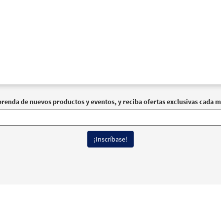
prenda de nuevos productos y eventos, y reciba ofertas exclusivas cada m
erechos reservados
Términos de Uso
|
Política de Privacidad
|
Declaración de