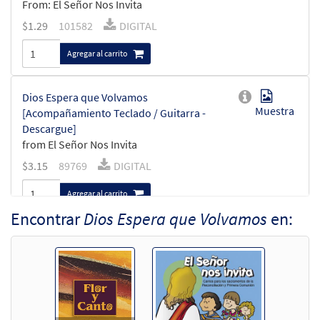
From: El Señor Nos Invita
$
1.29
101582
DIGITAL
Agregar al carrito
Dios Espera que Volvamos
Muestra
[Acompañamiento Teclado / Guitarra -
Descargue]
from El Señor Nos Invita
$
3.15
89769
DIGITAL
Agregar al carrito
Encontrar
Dios Espera que Volvamos
en:
Dios Espera que Volvamos
Muestra
[Acompañamiento Instrumento -
Descargue]
from El Señor Nos Invita
$
1.95
95999
DIGITAL