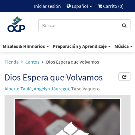
Iniciar sesión
Español
Carrito (
0
)
Misales & Himnarios
Preparación y Aprendizaje
Música
Tienda
Cantos
Dios Espera que Volvamos
Dios Espera que Volvamos
Alberto Taulé
,
Angelyn Jáuregui
,
Tirso Vaquero