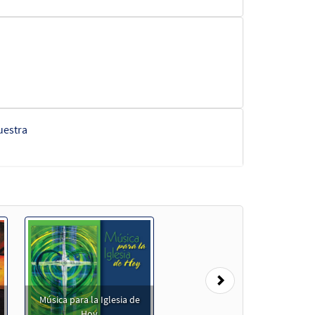
estra
uestra
Next
Música para la Iglesia de
Hoy