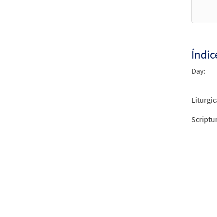
$
2.15
Amane
Índic
from 
Day:
$
2.15
Liturgic
Amane
Scriptu
From 
$
2.05