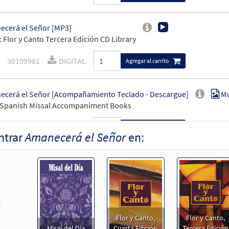
cerá el Señor [MP3]
 Flor y Canto Tercera Edición CD Library
30109981
DIGITAL
Agregar al carrito
cerá el Señor [Acompañamiento Teclado - Descargue]
Mu
 Spanish Missal Accompaniment Books
30107185
DIGITAL
Agregar al carrito
ntrar
Amanecerá el Señor
en:
cerá el Señor [Acompañamiento Guitarra - Descargue]
M
 Spanish Missal Accompaniment Books
30107186
DIGITAL
Agregar al carrito
revious
Flor y Canto,
Flor y Canto,
cerá el Señor [Letra y Acordes – Descargue]
Muestra
Misal del Día
Cuarta Edición
Tercera Edición