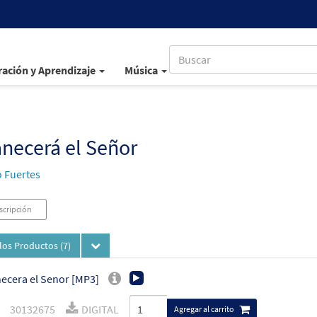
ación y Aprendizaje
Música
necerá el Señor
 Fuertes
scripción
los Productos
(7)
cera el Senor [MP3]
30132675
DIGITAL
Agregar al carrito