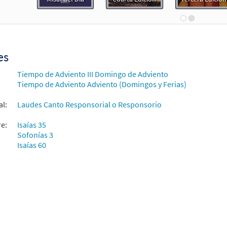
30152868
DIGITAL
Agregar al carrito
cerá el Señor [Letra y Acordes – Descargue]
Muestra
es
Flor y Canto tercera edición
Tiempo de Adviento III Domingo de Adviento
Tiempo de Adviento Adviento (Domingos y Ferias)
30112179
DIGITAL
Agregar al carrito
al:
Laudes Canto Responsorial o Responsorio
cera el Senor [Coral – Descargue]
Muestra
re:
Isaías 35
Alabanza Coral
Sofonías 3
Isaías 60
30131878
DIGITAL
Agregar al carrito