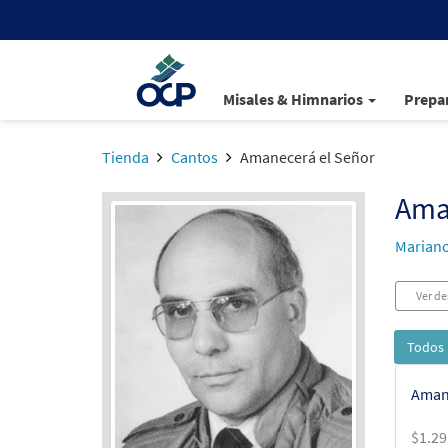
Misales & Himnarios
Prepar
Tienda
Cantos
Amanecerá el Señor
Ama
Mariano
Ver de
Todos 
Amane
$
1.29