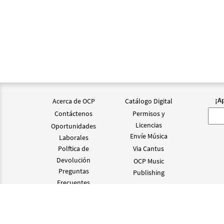
¡A
Acerca de OCP
Catálogo Digital
Contáctenos
Permisos y
Licencias
Oportunidades
Envíe Música
Laborales
Polftica de
Via Cantus
Devolución
OCP Music
Preguntas
Publishing
Frecuentes
©2024 OCP D