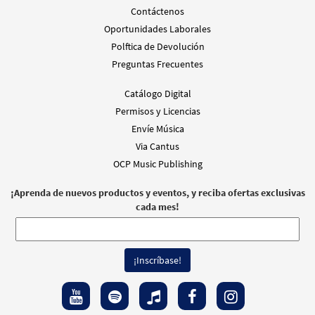
Revised with the new Misal Romano text
Contáctenos
$
6.55
30142022
ENVÍO
Cant Min
Oportunidades Laborales
Polftica de Devolución
Llame para ordenar
Preguntas Frecuentes
Catálogo Digital
Misa Santa Fe -Guitar Vocal [Partitura -
Muestra
Permisos y Licencias
Descargue]
Revised with the new Misal Romano text
Envíe Música
Via Cantus
$
3.95
30142027
DIGITAL
Cant Min
OCP Music Publishing
Agregar al carrito
¡Aprenda de nuevos productos y eventos, y reciba ofertas exclusivas
cada mes!
Misa Santa Fe -Choral Only [Partitura -
Muestra
Descargue]
Revised with the new Misal Romano text
$
5.75
30142028
DIGITAL
Cant Min
Agregar al carrito