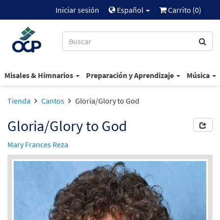
Iniciar sesión
Español
Carrito (
0
)
Misales & Himnarios
Preparación y Aprendizaje
Música
Tienda
Cantos
Gloria/Glory to God
Gloria/Glory to God
Mary Frances Reza