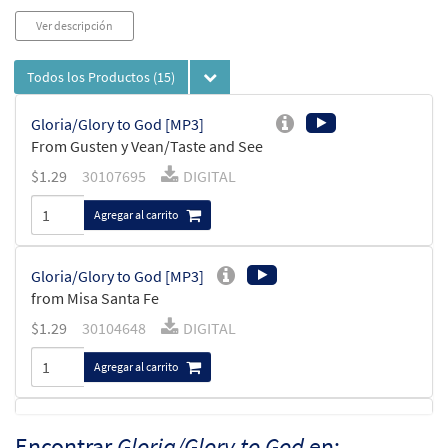
Ver descripción
Todos los Productos
(15)
Gloria/Glory to God [MP3]
From Gusten y Vean/Taste and See
$
1.29
30107695
DIGITAL
Agregar al carrito
Gloria/Glory to God [MP3]
from Misa Santa Fe
$
1.29
30104648
DIGITAL
Agregar al carrito
Misa Santa Fe -Guitar Vocal [Partitura]
Encontrar
Gloria/Glory to God
en: