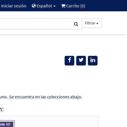
Iniciar sesión
Español
Carrito (
0
)
Filtrar
smo. Se encuentra en las colecciones abajo.
n: