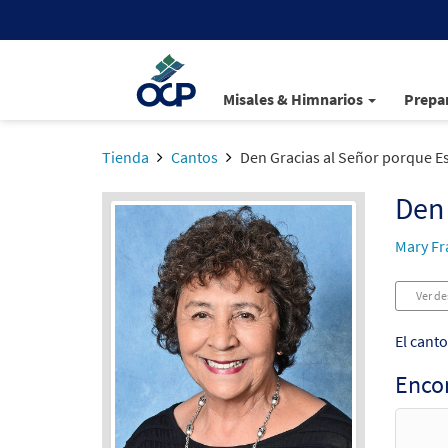
Misales & Himnarios
Prepar
Tienda
Cantos
Den Gracias al Señor porque E
Den 
Mary Fr
Ver de
El cant
Enco