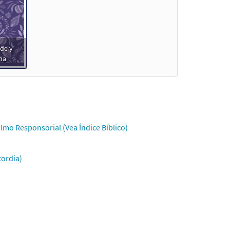
de y
ma
lmo Responsorial (Vea Índice Bíblico)
cordia)