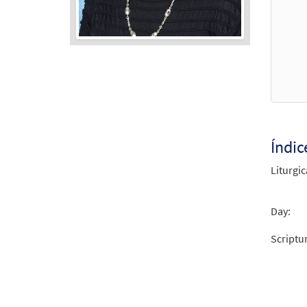
Audio
Player
Índic
Liturgic
Day:
Scriptu