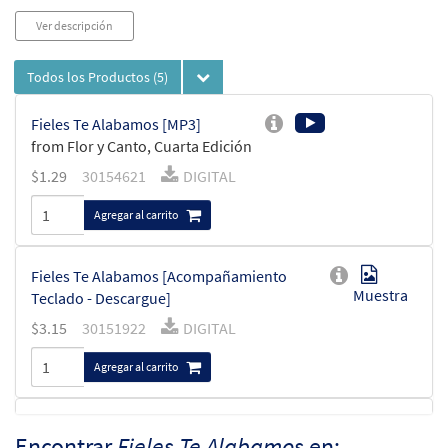
Ver descripción
Todos los Productos
(5)
Fieles Te Alabamos [MP3]
from Flor y Canto, Cuarta Edición
$
1.29
30154621
DIGITAL
Agregar al carrito
Fieles Te Alabamos [Acompañamiento
Muestra
Teclado - Descargue]
$
3.15
30151922
DIGITAL
Agregar al carrito
Fieles Te Alabamos [Acompañamiento
Encontrar
Fieles Te Alabamos
en:
Muestra