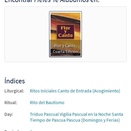
Guitarra - Descargue]
$
2.75
30151921
DIGITAL
Agregar al carrito
Fieles Te Alabamos [Letra y Acordes –
Muestra
Descargue]
Flor y Canto,
Cuarta Edición
$
2.15
30152962
DIGITAL
Agregar al carrito
Índices
Fieles Te Alabamos [Partitura Coral/Sólo
Muestra
Voces PDF]
Liturgical:
Ritos Iniciales Canto de Entrada (Acogimiento)
$
2.05
30151923
DIGITAL
Ritual:
Rito del Bautismo
Agregar al carrito
Day:
Triduo Pascual Vigilia Pascual en la Noche Santa
Tiempo de Pascua Pascua (Domingos y Ferias)