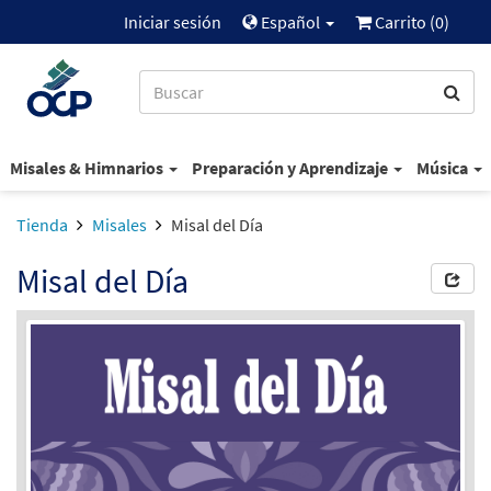
Iniciar sesión
Español
Carrito (
0
)
Misales & Himnarios
Preparación y Aprendizaje
Música
Tienda
Misales
Misal del Día
Misal del Día